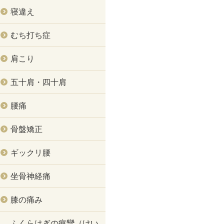
寝違え
むち打ち症
肩こり
五十肩・四十肩
腰痛
骨盤矯正
ギックリ腰
坐骨神経痛
膝の痛み
ふくらはぎの痙攣（けい