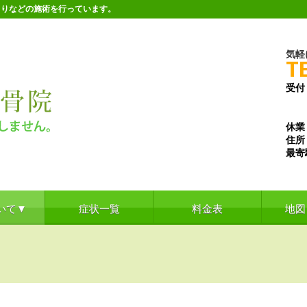
こりなどの施術を行っています。
気軽
T
受付
※水
※土
休業
住所
最寄
いて▼
症状一覧
料金表
地図