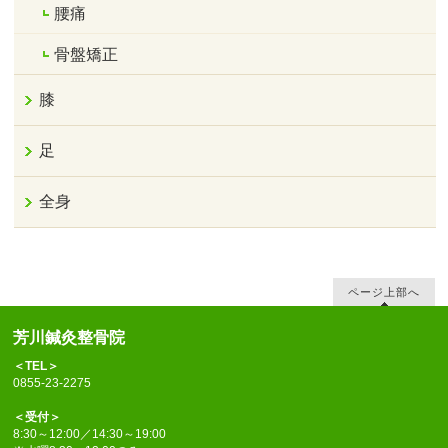
腰痛
骨盤矯正
膝
足
全身
ページ上部へ
芳川鍼灸整骨院
＜TEL＞
0855-23-2275
＜受付＞
8:30～12:00／14:30～19:00