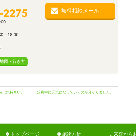
-2275
無料相談メール
:00
～18:00
1
地図・行き方
らは気持ちいい
治療中に元気になっていくのが分かりました。
→
トップページ
施術方針
来院から