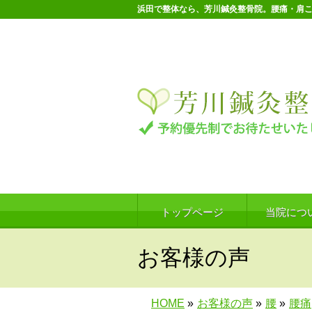
浜田で整体なら、芳川鍼灸整骨院。腰痛・肩
トップページ
当院につ
お客様の声
HOME
»
お客様の声
»
腰
»
腰痛