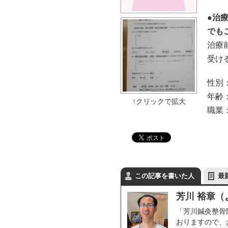
●治
でも
治療
受け
性別
年齢：
職業
この記事を書いた人
最
芳川 裕章（
「芳川鍼灸整骨
おりますので、