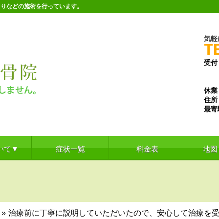
こりなどの施術を行っています。
気軽
T
受付
※水
※土
休業
住所
最寄
いて▼
症状一覧
料金表
地図
»
治療前に丁寧に説明していただいたので、安心して治療を