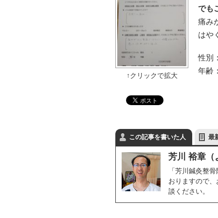
でも
痛み
はや
性別
年齢
この記事を書いた人
最
芳川 裕章（
「芳川鍼灸整骨
おりますので、
談ください。