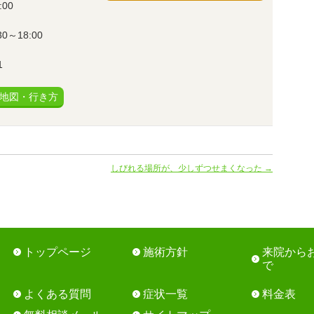
:00
～18:00
1
地図・行き方
しびれる場所が、少しずつせまくなった
→
トップページ
施術方針
来院から
で
よくある質問
症状一覧
料金表