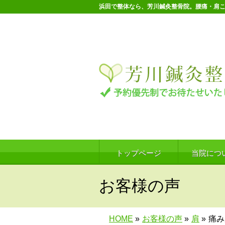
浜田で整体なら、芳川鍼灸整骨院。腰痛・肩
トップページ
当院につ
お客様の声
HOME
»
お客様の声
»
肩
»
痛み