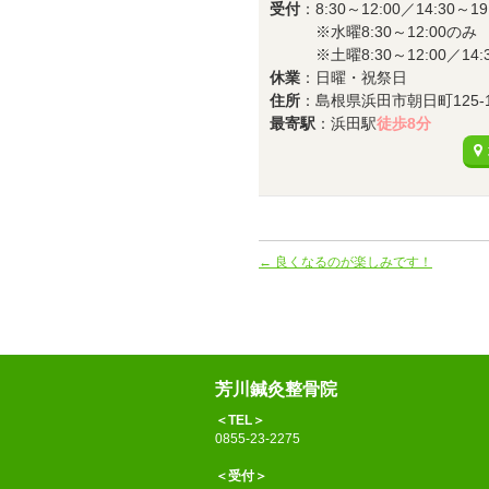
受付
：8:30～12:00／14:30～19
※水曜8:30～12:00のみ
※土曜8:30～12:00／14:30
休業
：日曜・祝祭日
住所
：島根県浜田市朝日町125-
最寄駅
：浜田駅
徒歩8分
←
良くなるのが楽しみです！
芳川鍼灸整骨院
＜TEL＞
0855-23-2275
＜受付＞