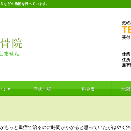
こりなどの施術を行っています。
気軽
T
受付
※水
※土
休業
住所
最寄
いて▼
症状一覧
料金表
地図
がもっと重症で治るのに時間がかかると思っていたがはやく治