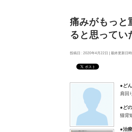
痛みがもっと
ると思ってい
投稿日 : 2020年4月22日
最終更新日時 :
●ど
肩回
●ど
猫背
●治