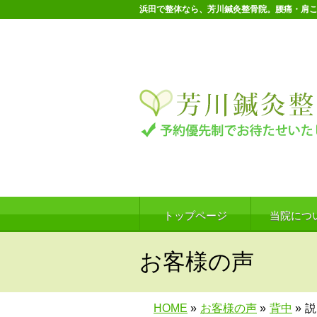
浜田で整体なら、芳川鍼灸整骨院。腰痛・肩
トップページ
当院につ
お客様の声
HOME
»
お客様の声
»
背中
»
説