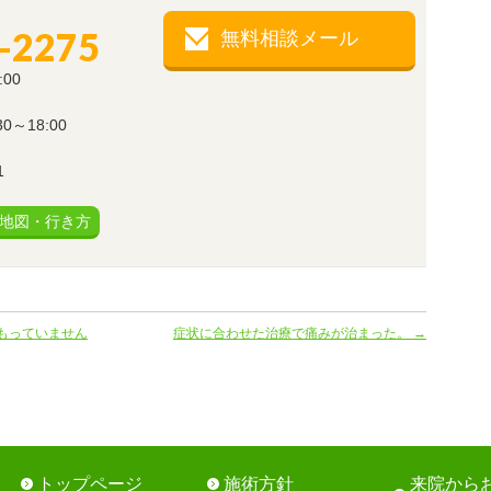
-2275
無料相談メール
:00
～18:00
1
地図・行き方
もっていません
症状に合わせた治療で痛みが治まった。
→
トップページ
施術方針
来院から