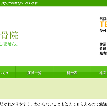
こりなどの施術を行っています。
気軽
T
受付
※水
※土
休業
住所
最寄
いて▼
症状一覧
料金表
地図
明がわかりやすく、わからないことも答えてもらえるので勉強