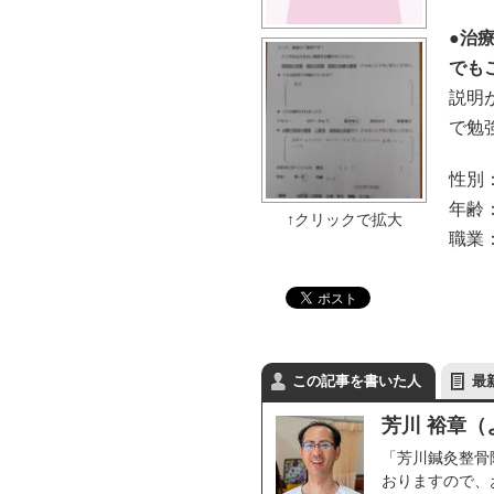
●治
でも
説明
で勉
性別
年齢：
職業
この記事を書いた人
最
芳川 裕章（
「芳川鍼灸整骨
おりますので、