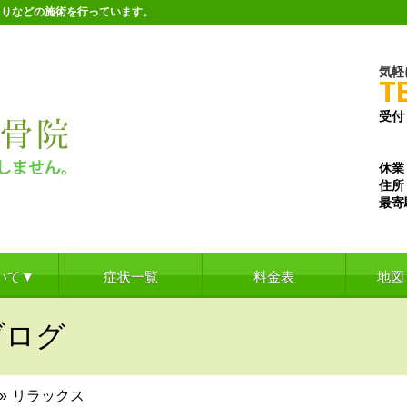
こりなどの施術を行っています。
気軽
T
受付
※水
※土
休業
住所
最寄
いて▼
症状一覧
料金表
地図
ブログ
»
リラックス