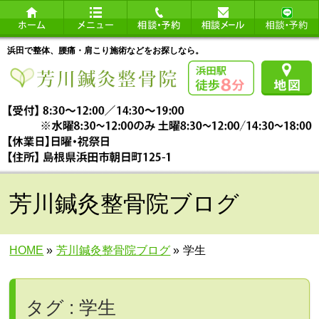
浜田で整体、腰痛・肩こり施術などをお探しなら。
芳川鍼灸整骨院ブログ
HOME
»
芳川鍼灸整骨院ブログ
»
学生
タグ : 学生