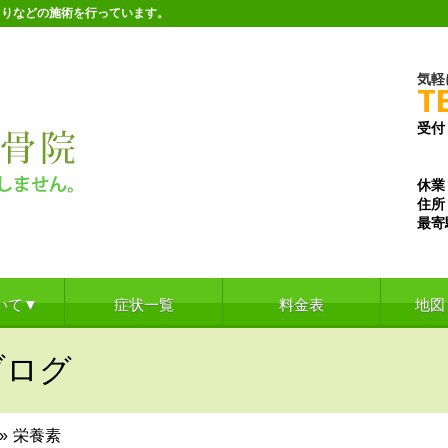
こりなどの施術を行っています。
気軽
T
受付
※水
※土
休業
住所
最寄
いて▼
症状一覧
料金表
地図
ブログ
»
栄養素