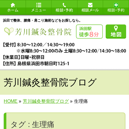
浜田で整体、腰痛・肩こり施術などをお探しなら。
芳川鍼灸整骨院ブログ
HOME
»
芳川鍼灸整骨院ブログ
»
生理痛
タグ : 生理痛