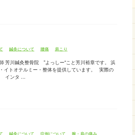
て
鍼灸について
腰痛
肩こり
 芳川鍼灸整骨院 ”よっしー“こと芳川裕章です。 浜
・イトオテルミー・整体を提供しています。 実際の
 インタ …
て
鍼灸について
症例について
腕・肩の痛み