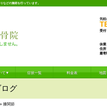
こりなどの施術を行っています。
気軽
T
受付
※水
※土
休業
住所
最寄
いて▼
症状一覧
料金表
地図
ブログ
»
膝関節