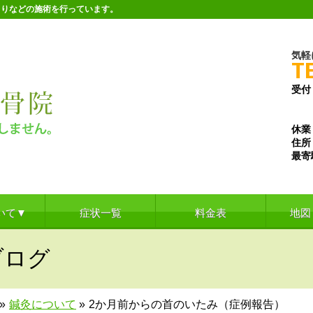
こりなどの施術を行っています。
気軽
T
受付
※水
※土
休業
住所
最寄
いて▼
症状一覧
料金表
地図
ブログ
»
鍼灸について
»
2か月前からの首のいたみ（症例報告）