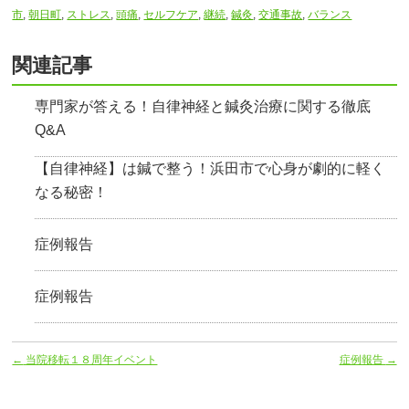
市
,
朝日町
,
ストレス
,
頭痛
,
セルフケア
,
継続
,
鍼灸
,
交通事故
,
バランス
関連記事
専門家が答える！自律神経と鍼灸治療に関する徹底
Q&A
【自律神経】は鍼で整う！浜田市で心身が劇的に軽く
なる秘密！
症例報告
症例報告
←
当院移転１８周年イベント
症例報告
→