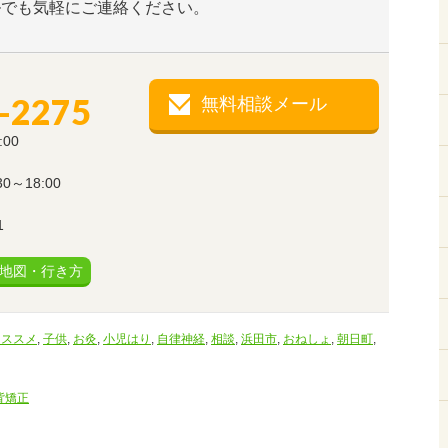
ルでも気軽にご連絡ください。
-2275
無料相談メール
:00
～18:00
1
地図・行き方
オススメ
,
子供
,
お灸
,
小児はり
,
自律神経
,
相談
,
浜田市
,
おねしょ
,
朝日町
,
背矯正