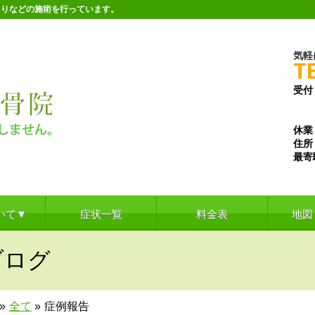
こりなどの施術を行っています。
気軽
T
受付
※水
※土
休業
住所
最寄
いて▼
症状一覧
料金表
地図
ブログ
»
全て
»
症例報告