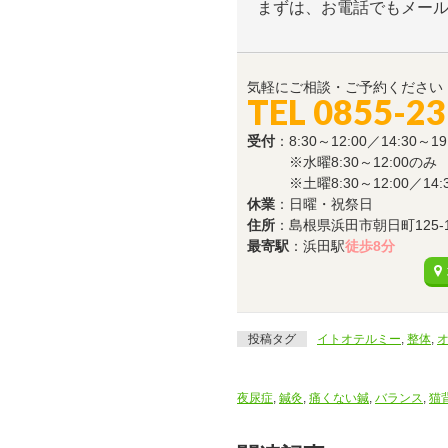
まずは、お電話でもメー
気軽にご相談・ご予約ください
TEL 0855-23
受付
：8:30～12:00／14:30～19
※水曜8:30～12:00のみ
※土曜8:30～12:00／14:30
休業
：日曜・祝祭日
住所
：島根県浜田市朝日町125-
最寄駅
：浜田駅
徒歩8分
投稿タグ
イトオテルミー
,
整体
,
夜尿症
,
鍼灸
,
痛くない鍼
,
バランス
,
猫