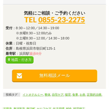
気軽にご相談・ご予約ください
TEL
0855-23-2275
受付
：8:30～12:00／14:30～19:00
※水曜8:30～12:00のみ
※土曜8:30～12:00／14:30～18:00
休業
：日曜・祝祭日
住所
：島根県浜田市朝日町125-1
最寄駅
：浜田駅
徒歩8分
地図・行き方
無料相談メール
投稿タグ
イトオテルミー
,
整体
,
自宅ケア
,
猫背
,
食事
,
お灸
,
定期的治療
,
浜田市
,
東洋医学
,
朝日町
,
セルフケア
,
生活習慣
,
鍼灸
,
猫背矯正