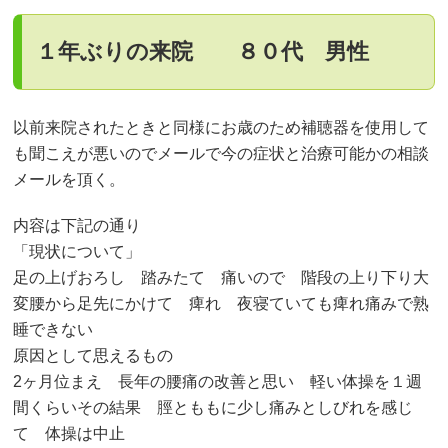
１年ぶりの来院 ８０代 男性
以前来院されたときと同様にお歳のため補聴器を使用して
も聞こえが悪いのでメールで今の症状と治療可能かの相談
メールを頂く。
内容は下記の通り
「現状について」
足の上げおろし 踏みたて 痛いので 階段の上り下り大
変腰から足先にかけて 痺れ 夜寝ていても痺れ痛みで熟
睡できない
原因として思えるもの
2ヶ月位まえ 長年の腰痛の改善と思い 軽い体操を１週
間くらいその結果 脛とももに少し痛みとしびれを感じ
て 体操は中止