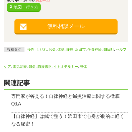
地図・行き方
無料相談メール
投稿タグ
慢性
,
しびれ
,
お灸
,
体操
,
腰痛
,
浜田市
,
坐骨神経
,
朝日町
,
セルフ
ケア
,
電気治療
,
鍼灸
,
猫背矯正
,
イトオテルミー
,
整体
関連記事
専門家が答える！自律神経と鍼灸治療に関する徹底
Q&A
【自律神経】は鍼で整う！浜田市で心身が劇的に軽く
なる秘密！